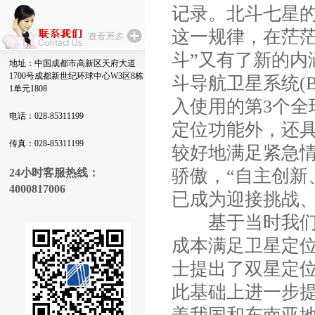
记录。北斗七星
这一规律，在茫
斗”又有了新的
地址：中国成都市高新区天府大道
1700号成都新世纪环球中心W3区8栋
斗导航卫星系统(B
1单元1808
入使用的第3个
电话：028-85311199
定位功能外，还具
传真：028-85311199
较好地满足紧急
骄傲，“自主创新
24小时客服热线：
4000817006
已成为迎接挑战
基于当时我们国
成本满足卫星定位
士提出了双星定位
此基础上进一步提