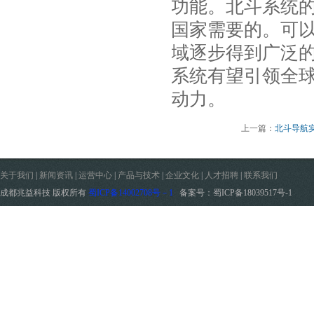
功能。北斗系统
国家需要的。可
域逐步得到广泛
系统有望引领全
动力。
上一篇：
北斗导航
关于我们
|
新闻资讯
|
运营中心
|
产品与技术
|
企业文化
|
人才招聘
|
联系我们
成都兆益科技 版权所有
蜀ICP备14002708号－1
备案号：蜀ICP备18039517号-1
电话：028-85311199 地址：四川省成都市高新区府城大道西段399号